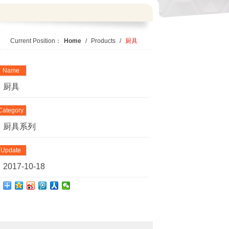
Current Position：
Home
/
Products
/
厨具
Name
厨具
Category
厨具系列
Update
2017-10-18