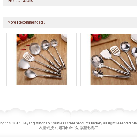
Product Details：
More Recommended：
ight © 2014 Jieyang Xinghao Stainless steel products factory all right reserved
Ma
友情链接：
揭阳市金松达微型电机厂