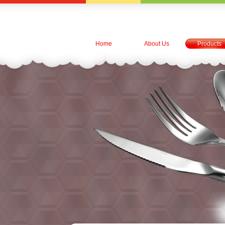
Home
About Us
Products